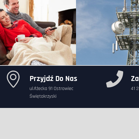
Przyjdź Do Nas
Za
ul.Iłżecka 91 Ostrowiec
41 
Świętokrzyski