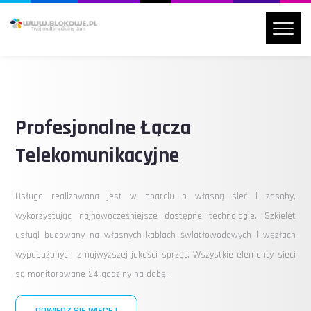
Profesjonalne Łącza
Telekomunikacyjne
Usługa realizowana jest w oparciu o własną sieć i zasoby,
wykorzystując najnowocześniejsze dostępne technologie. Szkielet
usługi budowany na własnych kablach światłowodowych i węzłach
wyposażonych z najwyższej jakości sprzęt. Wszystkie elementy sieci
są monitorowane 24 godziny na dobę.