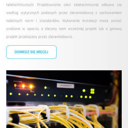
teletechnicznych. Projektowanie sieci teletechnicznej odbywa się
według wytycznych podanych przez zleceniodawcę z zachowaniem
należnych norm i standardów. Wykonanie instalacji może zostać
zrobione w oparciu o zlecony nam wcześniej projekt lub o gotowy
projekt przekazany przez zleceniodawcę.
DOWIEDZ SIĘ WIĘCEJ