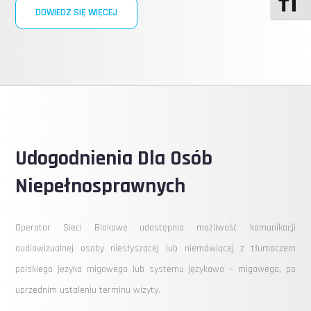
DOWIEDZ SIĘ WIĘCEJ
Udogodnienia Dla Osób
Niepełnosprawnych
Operator Sieci Blokowe udostępnia możliwość komunikacji
audiowizualnej osoby niesłyszącej lub niemówiącej z tłumaczem
polskiego języka migowego lub systemu językowo – migowego, po
uprzednim ustaleniu terminu wizyty.