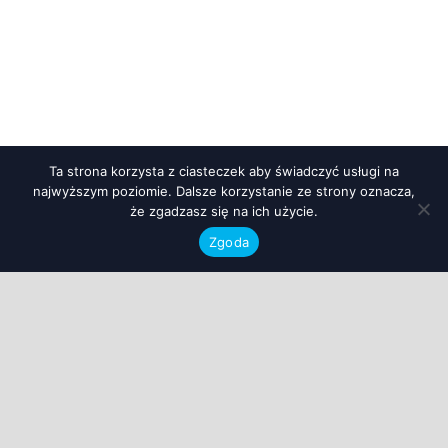
Ta strona korzysta z ciasteczek aby świadczyć usługi na
najwyższym poziomie. Dalsze korzystanie ze strony oznacza,
że zgadzasz się na ich użycie.
Zgoda
Przyjdź Do Nas
ul.Iłżecka 91 Ostrowiec Świętokrzyski